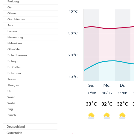
Freiburg
Genf
Glarus
Graubünden
Jura
Luzern
Neuenburg
Nidwalden
Obwalden
Schaffhausen
Schwyz
St. Gallen
Solothurn
Tessin
Thurgau
Uri
Waadt
Wallis
Zug
Zürich
Deutschland
Österreich