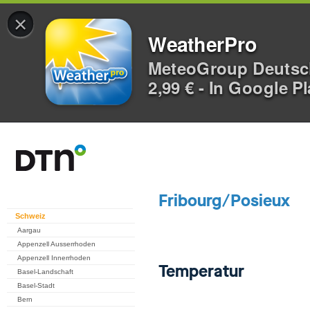
×
WeatherPro
MeteoGroup Deuts
2,99 € - In Google P
Schweiz
Aargau
Appenzell Ausserrhoden
Appenzell Innerrhoden
Basel-Landschaft
Basel-Stadt
Bern