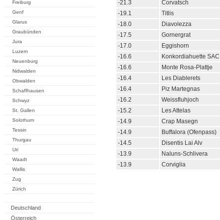
-21.3
Corvatsch
Freiburg
Genf
-19.1
Titlis
Glarus
-18.0
Diavolezza
Graubünden
-17.5
Gornergrat
Jura
-17.0
Eggishorn
Luzern
-16.6
Konkordiahuette SAC
Neuenburg
-16.6
Monte Rosa-Plattje
Nidwalden
-16.4
Les Diablerets
Obwalden
-16.4
Piz Martegnas
Schaffhausen
-16.2
Weissfluhjoch
Schwyz
-15.2
Les Attelas
St. Gallen
Solothurn
-14.9
Crap Masegn
Tessin
-14.9
Buffalora (Ofenpass)
Thurgau
-14.5
Disentis Lai Alv
Uri
-13.9
Naluns-Schlivera
Waadt
-13.9
Corviglia
Wallis
Zug
Zürich
Deutschland
Österreich