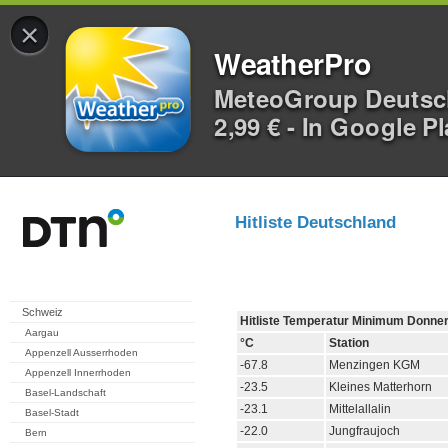
×
WeatherPro
MeteoGroup Deuts
2,99 € - In Google P
Hitliste Deutschland
Schweiz
Hitliste Temperatur Minimum Donner
Aargau
°C
Station
Appenzell Ausserrhoden
-67.8
Menzingen KGM
Appenzell Innerrhoden
-23.5
Kleines Matterhorn
Basel-Landschaft
-23.1
Mittelallalin
Basel-Stadt
-22.0
Jungfraujoch
Bern