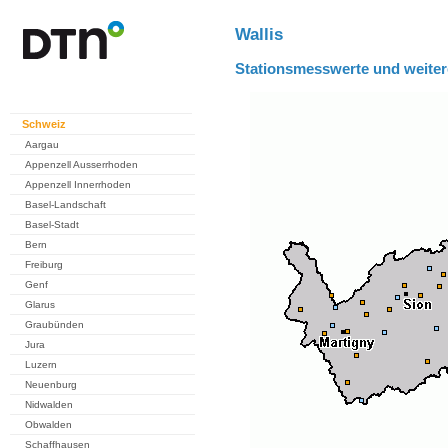
Wallis
Stationsmesswerte und weiter
Schweiz
Aargau
Appenzell Ausserrhoden
Appenzell Innerrhoden
Basel-Landschaft
Basel-Stadt
Bern
Freiburg
Genf
Glarus
Graubünden
Jura
Luzern
Neuenburg
Nidwalden
Obwalden
Schaffhausen