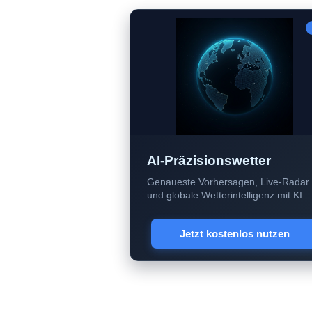
AI-Präzisionswetter
Genaueste Vorhersagen, Live-Radar
und globale Wetterintelligenz mit KI.
Jetzt kostenlos nutzen