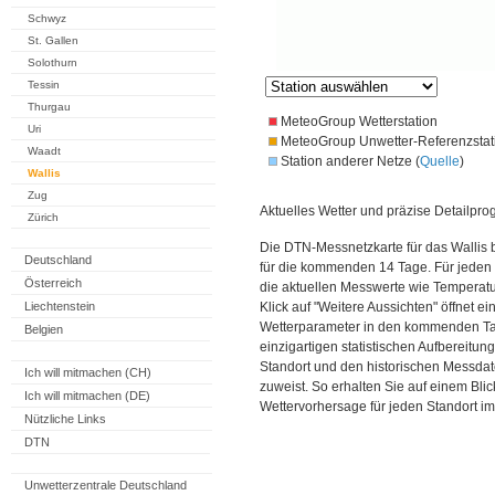
Schwyz
St. Gallen
Solothurn
Tessin
Thurgau
MeteoGroup Wetterstation
Uri
MeteoGroup Unwetter-Referenzstat
Waadt
Station anderer Netze (
Quelle
)
Wallis
Zug
Aktuelles Wetter und präzise Detailpro
Zürich
Die DTN-Messnetzkarte für das Wallis 
Deutschland
für die kommenden 14 Tage. Für jeden 
Österreich
die aktuellen Messwerte wie Temperatu
Liechtenstein
Klick auf "Weitere Aussichten" öffnet e
Wetterparameter in den kommenden Ta
Belgien
einzigartigen statistischen Aufbereitun
Standort und den historischen Messdat
Ich will mitmachen (CH)
zuweist. So erhalten Sie auf einem Bli
Ich will mitmachen (DE)
Wettervorhersage für jeden Standort im
Nützliche Links
DTN
Unwetterzentrale Deutschland