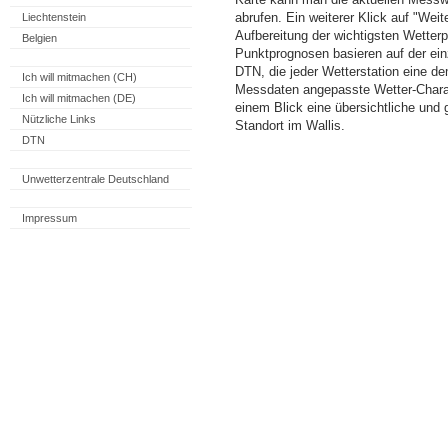
abrufen. Ein weiterer Klick auf "Wei
Liechtenstein
Aufbereitung der wichtigsten Wette
Belgien
Punktprognosen basieren auf der einz
DTN, die jeder Wetterstation eine d
Ich will mitmachen (CH)
Messdaten angepasste Wetter-Charakt
Ich will mitmachen (DE)
einem Blick eine übersichtliche und
Nützliche Links
Standort im Wallis.
DTN
Unwetterzentrale Deutschland
Impressum