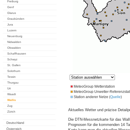
Freiburg
Genf
Glarus
Graubünden
Jura
Luzern
Neuenburg
Nidwalden
Obwalden
Schaffhausen
Schwyz
St. Gallen
Solothurn
Tessin
Thurgau
MeteoGroup Wetterstation
Uri
MeteoGroup Unwetter-Referenzstat
Waadt
Station anderer Netze (
Quelle
)
Wallis
Zug
Aktuelles Wetter und präzise Detailp
Zürich
Die DTN-Messnetzkarte für das Walli
Deutschland
Prognosen für die kommenden 14 Tag
Österreich
Karte kann man die aktuellen Messw