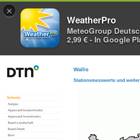
×
WeatherPro
MeteoGroup Deuts
2,99 € - In Google P
Wallis
Stationsmesswerte und weiter
Schweiz
Aargau
Appenzell Ausserrhoden
Appenzell Innerrhoden
Basel-Landschaft
Basel-Stadt
Bern