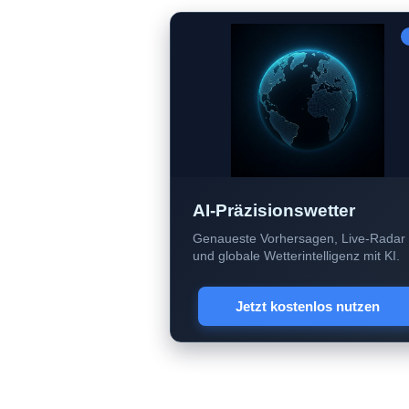
AI-Präzisionswetter
Genaueste Vorhersagen, Live-Radar
und globale Wetterintelligenz mit KI.
Jetzt kostenlos nutzen