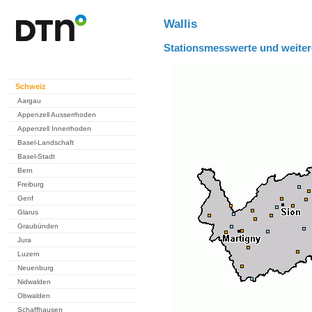
Wallis
Stationsmesswerte und weiter
Schweiz
Aargau
Appenzell Ausserrhoden
Appenzell Innerrhoden
Basel-Landschaft
Basel-Stadt
Bern
Freiburg
Genf
Glarus
Graubünden
Jura
Luzern
Neuenburg
Nidwalden
Obwalden
Schaffhausen