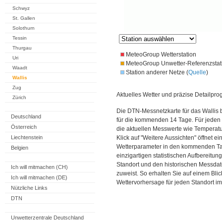
Schwyz
St. Gallen
Solothurn
Tessin
Thurgau
MeteoGroup Wetterstation
Uri
MeteoGroup Unwetter-Referenzstat
Waadt
Station anderer Netze (
Quelle
)
Wallis
Zug
Aktuelles Wetter und präzise Detailpro
Zürich
Die DTN-Messnetzkarte für das Wallis 
Deutschland
für die kommenden 14 Tage. Für jeden 
Österreich
die aktuellen Messwerte wie Temperatu
Liechtenstein
Klick auf "Weitere Aussichten" öffnet e
Wetterparameter in den kommenden Ta
Belgien
einzigartigen statistischen Aufbereitun
Standort und den historischen Messdat
Ich will mitmachen (CH)
zuweist. So erhalten Sie auf einem Bli
Ich will mitmachen (DE)
Wettervorhersage für jeden Standort im
Nützliche Links
DTN
Unwetterzentrale Deutschland