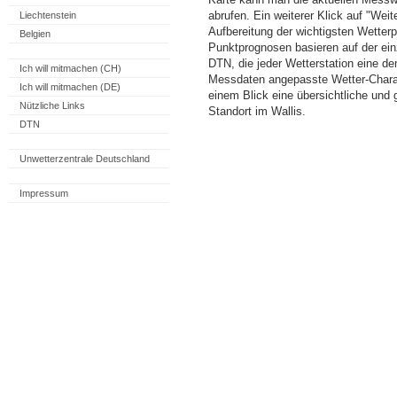
abrufen. Ein weiterer Klick auf "Wei
Liechtenstein
Aufbereitung der wichtigsten Wette
Belgien
Punktprognosen basieren auf der einz
DTN, die jeder Wetterstation eine d
Ich will mitmachen (CH)
Messdaten angepasste Wetter-Charakt
Ich will mitmachen (DE)
einem Blick eine übersichtliche und
Nützliche Links
Standort im Wallis.
DTN
Unwetterzentrale Deutschland
Impressum