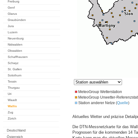
Freiburg
Genf
Glarus
Graubünden
Jura
Luzern
Neuenburg
Nidwalden
Obwalden
Schaffhausen
Schwyz
St. Gallen
Solothurn
Tessin
Thurgau
MeteoGroup Wetterstation
Uri
MeteoGroup Unwetter-Referenzstat
Waadt
Station anderer Netze (
Quelle
)
Wallis
Zug
Aktuelles Wetter und präzise Detailp
Zürich
Die DTN-Messnetzkarte für das Walli
Deutschland
Prognosen für die kommenden 14 Tag
Österreich
Karte kann man die aktuellen Messw