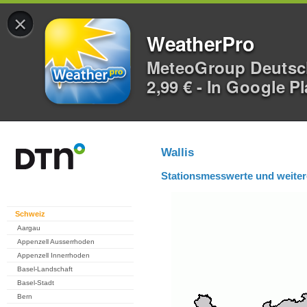
×
WeatherPro
MeteoGroup Deuts
2,99 € - In Google P
Wallis
Stationsmesswerte und weiter
Schweiz
Aargau
Appenzell Ausserrhoden
Appenzell Innerrhoden
Basel-Landschaft
Basel-Stadt
Bern