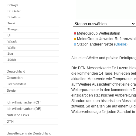
Schwyz
St. Gallen
Solothurn
Tessin
Thurgau
MeteoGroup Wetterstation
Uri
MeteoGroup Unwetter-Referenzstat
Waadt
Station anderer Netze (
Quelle
)
Wallis
Zug
Aktuelles Wetter und präzise Detailpro
Zürich
Die DTN-Messnetzkarte für Luzern biet
Deutschland
die kommenden 14 Tage. Für jeden bel
Österreich
aktuellen Messwerte wie Temperatur un
Liechtenstein
auf "Weitere Aussichten" öffnet eine gr
Wetterparameter in den kommenden Ta
Belgien
einzigartigen statistischen Aufbereitun
Standort und den historischen Messdat
Ich will mitmachen (CH)
zuweist. So erhalten Sie auf einem Bli
Ich will mitmachen (DE)
Wettervorhersage für jeden Standort in
Nützliche Links
DTN
Unwetterzentrale Deutschland