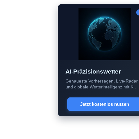
AI-Präzisionswetter
Genaueste Vorhersagen, Live-Radar
und globale Wetterintelligenz mit KI.
Jetzt kostenlos nutzen