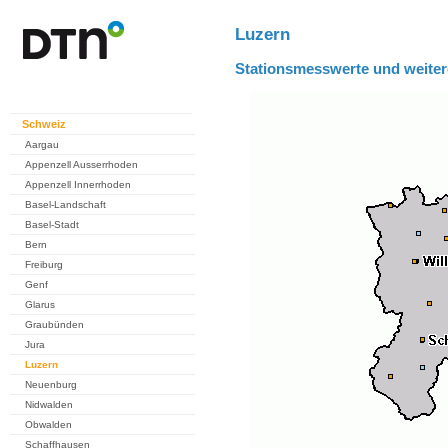
Luzern
Stationsmesswerte und weiter
Schweiz
Aargau
Appenzell Ausserrhoden
Appenzell Innerrhoden
Basel-Landschaft
Basel-Stadt
Bern
Freiburg
Genf
Glarus
Graubünden
Jura
Luzern
Neuenburg
Nidwalden
Obwalden
Schaffhausen