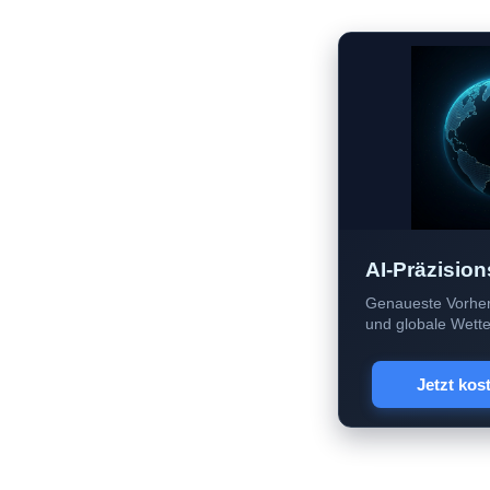
AI-Präzision
Genaueste Vorher
und globale Wetter
Jetzt kos