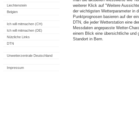
weiterer Klick auf "Weitere Aussicht
Liechtenstein
der wichtigsten Wetterparameter in
Belgien
Punktprognosen basieren auf der einz
DTN, die jeder Wetterstation eine d
Ich will mitmachen (CH)
Messdaten angepasste Wetter-Charakt
Ich will mitmachen (DE)
einem Blick eine übersichtliche und
Nützliche Links
Standort in Bern.
DTN
Unwetterzentrale Deutschland
Impressum