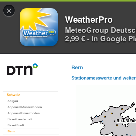
×
WeatherPro
MeteoGroup Deuts
2,99 € - In Google P
Bern
Stationsmesswerte und weiter
Schweiz
Aargau
Appenzell Ausserrhoden
Appenzell Innerrhoden
Basel-Landschaft
Basel-Stadt
Bern