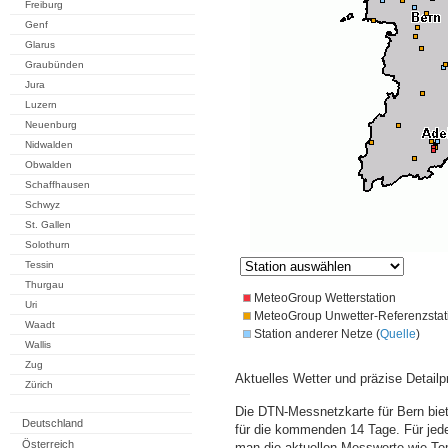
Freiburg
Genf
Glarus
Graubünden
Jura
Luzern
Neuenburg
Nidwalden
Obwalden
Schaffhausen
Schwyz
St. Gallen
Solothurn
Tessin
Thurgau
MeteoGroup Wetterstation
Uri
MeteoGroup Unwetter-Referenzstat
Waadt
Station anderer Netze (
Quelle
)
Wallis
Zug
Aktuelles Wetter und präzise Detailp
Zürich
Die DTN-Messnetzkarte für Bern bie
Deutschland
für die kommenden 14 Tage. Für jede
Österreich
man die aktuellen Messwerte wie Te