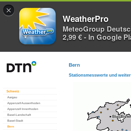
×
WeatherPro
MeteoGroup Deuts
2,99 € - In Google P
Bern
Stationsmesswerte und weiter
Schweiz
Aargau
Appenzell Ausserrhoden
Appenzell Innerrhoden
Basel-Landschaft
Basel-Stadt
Bern