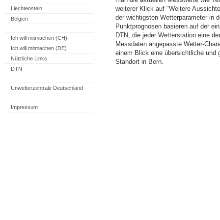
weiterer Klick auf "Weitere Aussicht
Liechtenstein
der wichtigsten Wetterparameter in
Belgien
Punktprognosen basieren auf der einz
DTN, die jeder Wetterstation eine d
Ich will mitmachen (CH)
Messdaten angepasste Wetter-Charakt
Ich will mitmachen (DE)
einem Blick eine übersichtliche und
Nützliche Links
Standort in Bern.
DTN
Unwetterzentrale Deutschland
Impressum