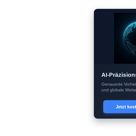
AI-Präzision
Genaueste Vorher
und globale Wetter
Jetzt kos