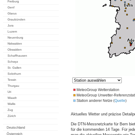
Freiburg
Genf
Glarus
Graubünden
Jura
Luzern
Neuenburg
Nidwalden
Obwalden
Schaffhausen
Schwyz
St. Gallen
Solothurn
Tessin
Thurgau
MeteoGroup Wetterstation
Uri
MeteoGroup Unwetter-Referenzstat
Waadt
Station anderer Netze (
Quelle
)
Wallis
Zug
Aktuelles Wetter und präzise Detailp
Zürich
Die DTN-Messnetzkarte für Bern bie
Deutschland
für die kommenden 14 Tage. Für jede
Österreich
man die aktuellen Messwerte wie Te