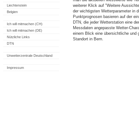
weiterer Klick auf "Weitere Aussicht
Liechtenstein
der wichtigsten Wetterparameter in
Belgien
Punktprognosen basieren auf der einz
DTN, die jeder Wetterstation eine d
Ich will mitmachen (CH)
Messdaten angepasste Wetter-Charakt
Ich will mitmachen (DE)
einem Blick eine übersichtliche und
Nützliche Links
Standort in Bern.
DTN
Unwetterzentrale Deutschland
Impressum