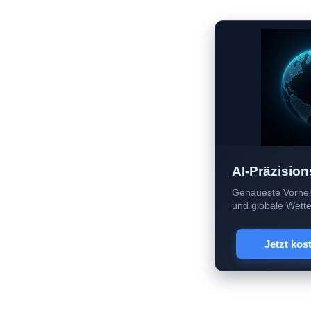
AI-Präzision
Genaueste Vorher
und globale Wetter
Jetzt kos