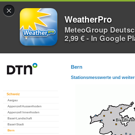
×
WeatherPro
MeteoGroup Deuts
2,99 € - In Google P
Bern
Stationsmesswerte und weiter
Schweiz
Aargau
Appenzell Ausserrhoden
Appenzell Innerrhoden
Basel-Landschaft
Basel-Stadt
Bern