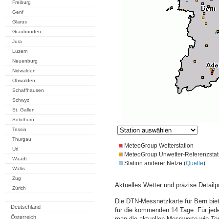
Freiburg
Genf
Glarus
Graubünden
Jura
Luzern
Neuenburg
Nidwalden
Obwalden
Schaffhausen
Schwyz
St. Gallen
Solothurn
Tessin
Thurgau
MeteoGroup Wetterstation
Uri
MeteoGroup Unwetter-Referenzstat
Waadt
Station anderer Netze (
Quelle
)
Wallis
Zug
Aktuelles Wetter und präzise Detailp
Zürich
Die DTN-Messnetzkarte für Bern bie
Deutschland
für die kommenden 14 Tage. Für jede
Österreich
man die aktuellen Messwerte wie Te