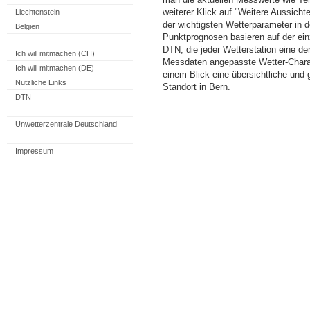
weiterer Klick auf "Weitere Aussicht
Liechtenstein
der wichtigsten Wetterparameter in
Belgien
Punktprognosen basieren auf der einz
DTN, die jeder Wetterstation eine d
Ich will mitmachen (CH)
Messdaten angepasste Wetter-Charakt
Ich will mitmachen (DE)
einem Blick eine übersichtliche und
Nützliche Links
Standort in Bern.
DTN
Unwetterzentrale Deutschland
Impressum