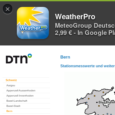
×
WeatherPro
MeteoGroup Deuts
2,99 € - In Google P
Bern
Stationsmesswerte und weiter
Schweiz
Aargau
Appenzell Ausserrhoden
Appenzell Innerrhoden
Basel-Landschaft
Basel-Stadt
Bern