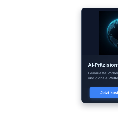
AI-Präzision
Genaueste Vorher
und globale Wetter
Jetzt kos