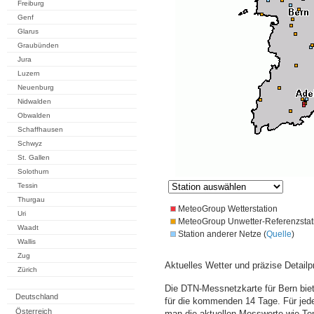
Freiburg
Genf
Glarus
Graubünden
Jura
Luzern
Neuenburg
Nidwalden
Obwalden
Schaffhausen
Schwyz
St. Gallen
Solothurn
Tessin
Thurgau
MeteoGroup Wetterstation
Uri
MeteoGroup Unwetter-Referenzstat
Waadt
Station anderer Netze (
Quelle
)
Wallis
Zug
Aktuelles Wetter und präzise Detailp
Zürich
Die DTN-Messnetzkarte für Bern bie
Deutschland
für die kommenden 14 Tage. Für jede
Österreich
man die aktuellen Messwerte wie Te