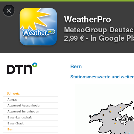
×
WeatherPro
MeteoGroup Deuts
2,99 € - In Google P
Bern
Stationsmesswerte und weiter
Schweiz
Aargau
Appenzell Ausserrhoden
Appenzell Innerrhoden
Basel-Landschaft
Basel-Stadt
Bern