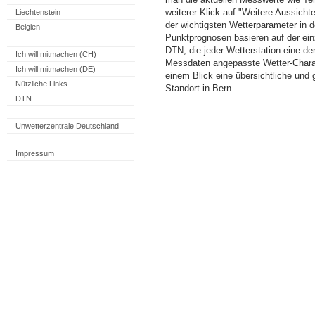
weiterer Klick auf "Weitere Aussicht
Liechtenstein
der wichtigsten Wetterparameter in
Belgien
Punktprognosen basieren auf der einz
DTN, die jeder Wetterstation eine d
Ich will mitmachen (CH)
Messdaten angepasste Wetter-Charakt
Ich will mitmachen (DE)
einem Blick eine übersichtliche und
Nützliche Links
Standort in Bern.
DTN
Unwetterzentrale Deutschland
Impressum