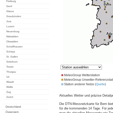
Freiburg
Genf
Glarus
Graubünden
Jura
Luzern
Neuenburg
Nidwalden
Obwalden
Schaffhausen
Schwyz
St. Gallen
Solothurn
Tessin
Thurgau
MeteoGroup Wetterstation
Uri
MeteoGroup Unwetter-Referenzstat
Waadt
Station anderer Netze (
Quelle
)
Wallis
Zug
Aktuelles Wetter und präzise Detailp
Zürich
Die DTN-Messnetzkarte für Bern bie
Deutschland
für die kommenden 14 Tage. Für jede
Österreich
man die aktuellen Messwerte wie Te