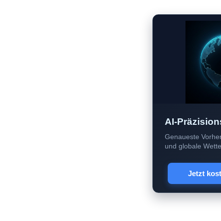
AI-Präzision
Genaueste Vorher
und globale Wetter
Jetzt kos