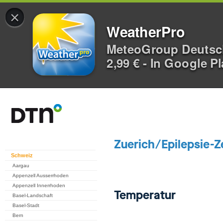
×
WeatherPro
MeteoGroup Deuts
2,99 € - In Google P
Schweiz
Aargau
Appenzell Ausserrhoden
Appenzell Innerrhoden
Basel-Landschaft
Basel-Stadt
Bern