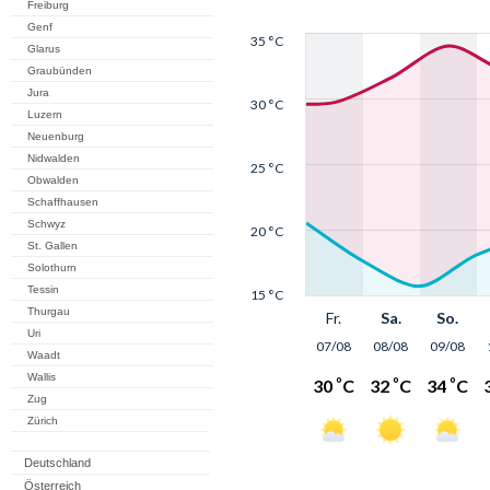
Freiburg
Genf
Glarus
Graubünden
Jura
Luzern
Neuenburg
Nidwalden
Obwalden
Schaffhausen
Schwyz
St. Gallen
Solothurn
Tessin
Thurgau
Uri
Waadt
Wallis
Zug
Zürich
Deutschland
Österreich