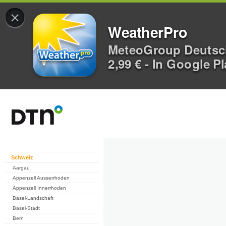
×
WeatherPro
MeteoGroup Deuts
2,99 € - In Google P
Schweiz
Aargau
Appenzell Ausserrhoden
Appenzell Innerrhoden
Basel-Landschaft
Basel-Stadt
Bern