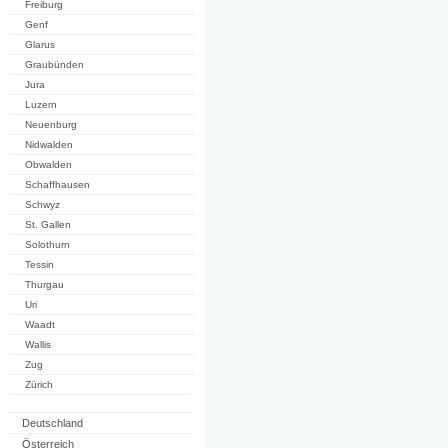
Freiburg
Genf
Glarus
Graubünden
Jura
Luzern
Neuenburg
Nidwalden
Obwalden
Schaffhausen
Schwyz
St. Gallen
Solothurn
Tessin
Thurgau
Uri
Waadt
Wallis
Zug
Zürich
Deutschland
Österreich