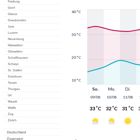
Freiburg
Genf
Glarus
Graubünden
Jura
Luzern
Neuenburg
Nidwalden
Obwalden
Schaffhausen
Schwyz
St. Gallen
Solothurn
Tessin
Thurgau
Uri
Waadt
Wallis
Zug
Zürich
Deutschland
Österreich