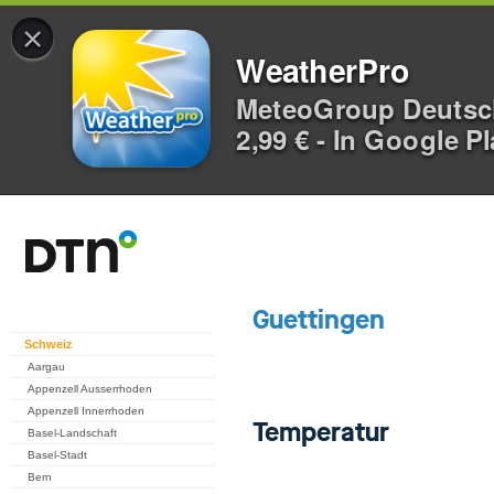
×
WeatherPro
MeteoGroup Deuts
2,99 € - In Google P
Schweiz
Aargau
Appenzell Ausserrhoden
Appenzell Innerrhoden
Basel-Landschaft
Basel-Stadt
Bern