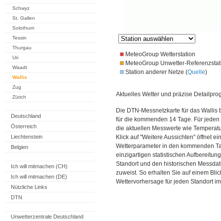
Schwyz
St. Gallen
Solothurn
Tessin
Thurgau
MeteoGroup Wetterstation
Uri
MeteoGroup Unwetter-Referenzstat
Waadt
Station anderer Netze (
Quelle
)
Wallis
Zug
Aktuelles Wetter und präzise Detailpro
Zürich
Die DTN-Messnetzkarte für das Wallis 
Deutschland
für die kommenden 14 Tage. Für jeden 
Österreich
die aktuellen Messwerte wie Temperatu
Liechtenstein
Klick auf "Weitere Aussichten" öffnet e
Wetterparameter in den kommenden Ta
Belgien
einzigartigen statistischen Aufbereitun
Standort und den historischen Messdat
Ich will mitmachen (CH)
zuweist. So erhalten Sie auf einem Bli
Ich will mitmachen (DE)
Wettervorhersage für jeden Standort im
Nützliche Links
DTN
Unwetterzentrale Deutschland