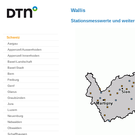
Wallis
Stationsmesswerte und weiter
Schweiz
Aargau
Appenzell Ausserrhoden
Appenzell Innerrhoden
Basel-Landschaft
Basel-Stadt
Bern
Freiburg
Genf
Glarus
Graubünden
Jura
Luzern
Neuenburg
Nidwalden
Obwalden
Schaffhausen