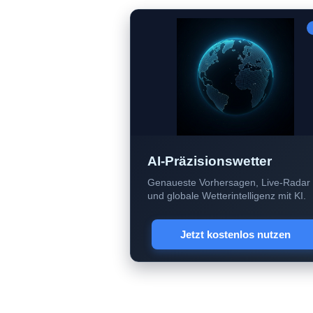
AI-Präzisionswetter
Genaueste Vorhersagen, Live-Radar
und globale Wetterintelligenz mit KI.
Jetzt kostenlos nutzen