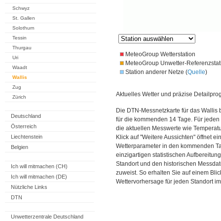
Schwyz
St. Gallen
Solothurn
Tessin
Thurgau
MeteoGroup Wetterstation
Uri
MeteoGroup Unwetter-Referenzstat
Waadt
Station anderer Netze (
Quelle
)
Wallis
Zug
Aktuelles Wetter und präzise Detailpro
Zürich
Die DTN-Messnetzkarte für das Wallis 
Deutschland
für die kommenden 14 Tage. Für jeden 
Österreich
die aktuellen Messwerte wie Temperatu
Liechtenstein
Klick auf "Weitere Aussichten" öffnet e
Wetterparameter in den kommenden Ta
Belgien
einzigartigen statistischen Aufbereitun
Standort und den historischen Messdat
Ich will mitmachen (CH)
zuweist. So erhalten Sie auf einem Bli
Ich will mitmachen (DE)
Wettervorhersage für jeden Standort im
Nützliche Links
DTN
Unwetterzentrale Deutschland