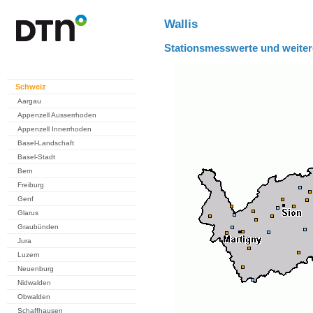
Wallis
Stationsmesswerte und weiter
Schweiz
Aargau
Appenzell Ausserrhoden
Appenzell Innerrhoden
Basel-Landschaft
Basel-Stadt
Bern
Freiburg
Genf
Glarus
Graubünden
Jura
Luzern
Neuenburg
Nidwalden
Obwalden
Schaffhausen