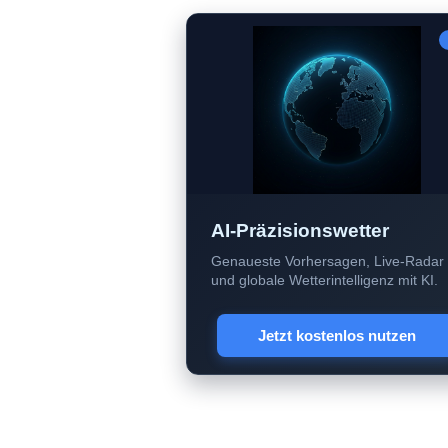
AI-Präzisionswetter
Genaueste Vorhersagen, Live-Radar
und globale Wetterintelligenz mit KI.
Jetzt kostenlos nutzen