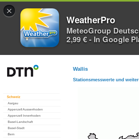
×
WeatherPro
MeteoGroup Deuts
2,99 € - In Google P
Wallis
Stationsmesswerte und weiter
Schweiz
Aargau
Appenzell Ausserrhoden
Appenzell Innerrhoden
Basel-Landschaft
Basel-Stadt
Bern