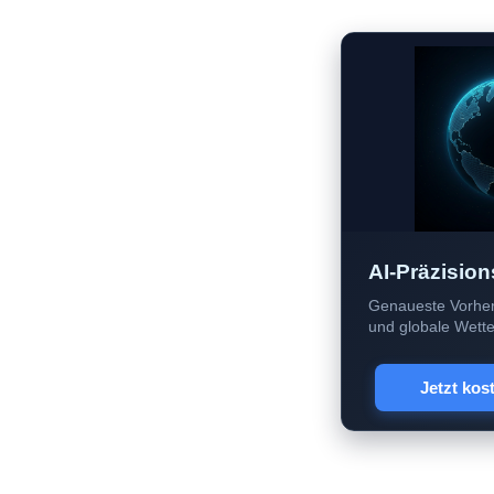
AI-Präzision
Genaueste Vorher
und globale Wetter
Jetzt kos