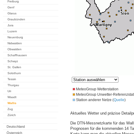
Freiburg
Genf
Glarus
Graubünden
Jura
Luzern
Neuenburg
Nidwalden
Obwalden
Schaffhausen
Schwyz
St. Gallen
Solothurn
Tessin
Thurgau
MeteoGroup Wetterstation
Uri
MeteoGroup Unwetter-Referenzstat
Waadt
Station anderer Netze (
Quelle
)
Wallis
Zug
Aktuelles Wetter und präzise Detailp
Zürich
Die DTN-Messnetzkarte für das Walli
Deutschland
Prognosen für die kommenden 14 Tag
Österreich
Karte kann man die aktuellen Messw