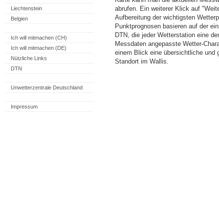
abrufen. Ein weiterer Klick auf "Wei
Liechtenstein
Aufbereitung der wichtigsten Wette
Belgien
Punktprognosen basieren auf der einz
DTN, die jeder Wetterstation eine d
Ich will mitmachen (CH)
Messdaten angepasste Wetter-Charakt
Ich will mitmachen (DE)
einem Blick eine übersichtliche und
Nützliche Links
Standort im Wallis.
DTN
Unwetterzentrale Deutschland
Impressum