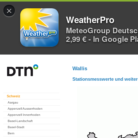
×
WeatherPro
MeteoGroup Deuts
2,99 € - In Google P
Wallis
Stationsmesswerte und weiter
Schweiz
Aargau
Appenzell Ausserrhoden
Appenzell Innerrhoden
Basel-Landschaft
Basel-Stadt
Bern