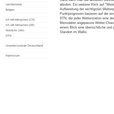
abrufen. Ein weiterer Klick auf "Wei
Liechtenstein
Aufbereitung der wichtigsten Wette
Belgien
Punktprognosen basieren auf der einz
DTN, die jeder Wetterstation eine d
Ich will mitmachen (CH)
Messdaten angepasste Wetter-Charakt
Ich will mitmachen (DE)
einem Blick eine übersichtliche und
Nützliche Links
Standort im Wallis.
DTN
Unwetterzentrale Deutschland
Impressum