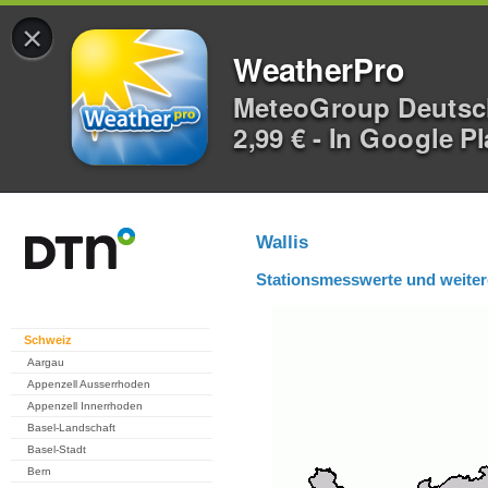
×
WeatherPro
MeteoGroup Deuts
2,99 € - In Google P
Wallis
Stationsmesswerte und weiter
Schweiz
Aargau
Appenzell Ausserrhoden
Appenzell Innerrhoden
Basel-Landschaft
Basel-Stadt
Bern