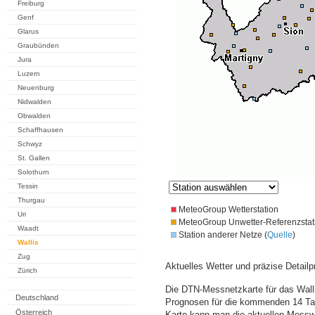
Freiburg
Genf
Glarus
Graubünden
Jura
Luzern
Neuenburg
Nidwalden
Obwalden
Schaffhausen
Schwyz
St. Gallen
Solothurn
Tessin
Thurgau
MeteoGroup Wetterstation
Uri
MeteoGroup Unwetter-Referenzstat
Waadt
Station anderer Netze (
Quelle
)
Wallis
Zug
Aktuelles Wetter und präzise Detailp
Zürich
Die DTN-Messnetzkarte für das Walli
Deutschland
Prognosen für die kommenden 14 Tag
Österreich
Karte kann man die aktuellen Messw