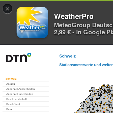
×
WeatherPro
MeteoGroup Deuts
2,99 € - In Google P
Schweiz
Stationsmesswerte und weiter
Schweiz
Aargau
Appenzell Ausserrhoden
Appenzell Innerrhoden
Basel-Landschaft
Basel-Stadt
Bern