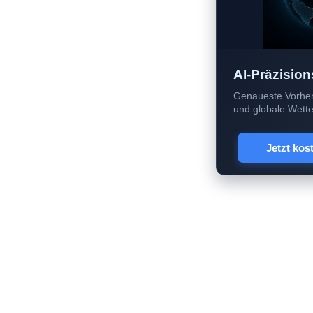
AI-Präzision
Genaueste Vorher
und globale Wetter
Jetzt kos