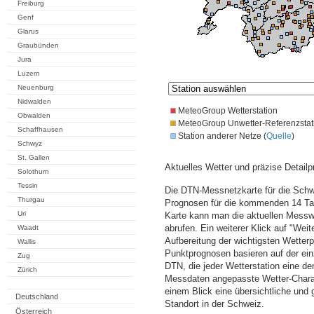
Freiburg
Genf
Glarus
Graubünden
Jura
Luzern
Neuenburg
Nidwalden
MeteoGroup Wetterstation
Obwalden
MeteoGroup Unwetter-Referenzstat
Schaffhausen
Station anderer Netze (
Quelle
)
Schwyz
St. Gallen
Aktuelles Wetter und präzise Detailp
Solothurn
Tessin
Die DTN-Messnetzkarte für die Schwe
Thurgau
Prognosen für die kommenden 14 Tag
Uri
Karte kann man die aktuellen Messw
abrufen. Ein weiterer Klick auf "Wei
Waadt
Aufbereitung der wichtigsten Wette
Wallis
Punktprognosen basieren auf der einz
Zug
DTN, die jeder Wetterstation eine d
Zürich
Messdaten angepasste Wetter-Charakt
einem Blick eine übersichtliche und
Deutschland
Standort in der Schweiz.
Österreich