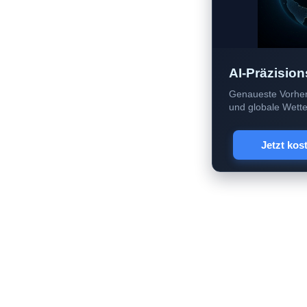
AI-Präzision
Genaueste Vorher
und globale Wetter
Jetzt kos