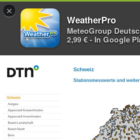
×
WeatherPro
MeteoGroup Deuts
2,99 € - In Google P
Schweiz
Stationsmesswerte und weiter
Schweiz
Aargau
Appenzell Ausserrhoden
Appenzell Innerrhoden
Basel-Landschaft
Basel-Stadt
Bern