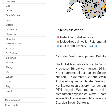
Freiburg
Genf
Glarus
Graubünden
Jura
Luzern
Neuenburg
Nidwalden
MeteoGroup Wetterstation
Obwalden
MeteoGroup Unwetter-Referenzstat
Schaffhausen
Station anderer Netze (
Quelle
)
Schwyz
St. Gallen
Aktuelles Wetter und präzise Detailp
Solothurn
Tessin
Die DTN-Messnetzkarte für die Schwe
Thurgau
Prognosen für die kommenden 14 Tag
Uri
Karte kann man die aktuellen Messw
abrufen. Ein weiterer Klick auf "Wei
Waadt
Aufbereitung der wichtigsten Wette
Wallis
Punktprognosen basieren auf der einz
Zug
DTN, die jeder Wetterstation eine d
Zürich
Messdaten angepasste Wetter-Charakt
einem Blick eine übersichtliche und
Deutschland
Standort in der Schweiz.
Österreich