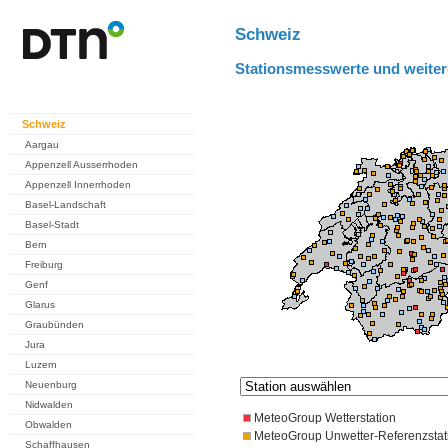
Schweiz
Stationsmesswerte und weiter
Schweiz
Aargau
Appenzell Ausserrhoden
Appenzell Innerrhoden
Basel-Landschaft
Basel-Stadt
Bern
Freiburg
Genf
Glarus
Graubünden
Jura
Luzern
Neuenburg
Nidwalden
MeteoGroup Wetterstation
Obwalden
MeteoGroup Unwetter-Referenzstat
Schaffhausen