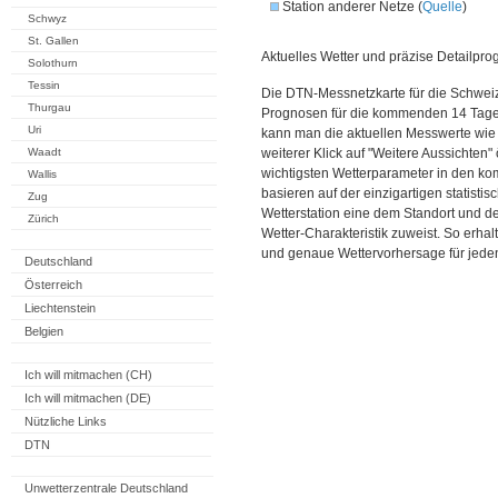
Station anderer Netze (
Quelle
)
Schwyz
St. Gallen
Aktuelles Wetter und präzise Detailpro
Solothurn
Tessin
Die DTN-Messnetzkarte für die Schweiz
Thurgau
Prognosen für die kommenden 14 Tage. 
Uri
kann man die aktuellen Messwerte wie
Waadt
weiterer Klick auf "Weitere Aussichten"
wichtigsten Wetterparameter in den 
Wallis
basieren auf der einzigartigen statisti
Zug
Wetterstation eine dem Standort und 
Zürich
Wetter-Charakteristik zuweist. So erhal
und genaue Wettervorhersage für jeden
Deutschland
Österreich
Liechtenstein
Belgien
Ich will mitmachen (CH)
Ich will mitmachen (DE)
Nützliche Links
DTN
Unwetterzentrale Deutschland