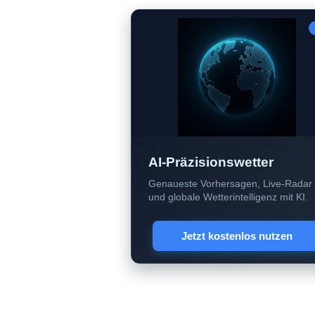
AI-Präzisionswetter
Genaueste Vorhersagen, Live-Radar
und globale Wetterintelligenz mit KI.
Jetzt kostenlos nutzen