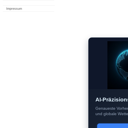
Impressum
AI-Präzision
Genaueste Vorher
und globale Wetter