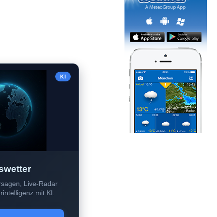
KI
swetter
sagen, Live-Radar
intelligenz mit KI.