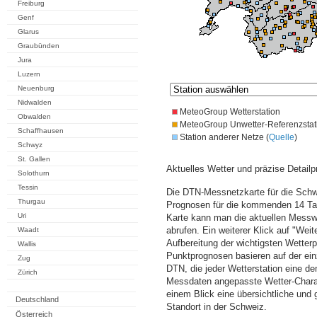
Freiburg
Genf
Glarus
Graubünden
Jura
Luzern
Neuenburg
Nidwalden
MeteoGroup Wetterstation
Obwalden
MeteoGroup Unwetter-Referenzstat
Schaffhausen
Station anderer Netze (
Quelle
)
Schwyz
St. Gallen
Aktuelles Wetter und präzise Detailp
Solothurn
Tessin
Die DTN-Messnetzkarte für die Schwe
Thurgau
Prognosen für die kommenden 14 Tag
Uri
Karte kann man die aktuellen Messw
abrufen. Ein weiterer Klick auf "Wei
Waadt
Aufbereitung der wichtigsten Wette
Wallis
Punktprognosen basieren auf der einz
Zug
DTN, die jeder Wetterstation eine d
Zürich
Messdaten angepasste Wetter-Charakt
einem Blick eine übersichtliche und
Deutschland
Standort in der Schweiz.
Österreich