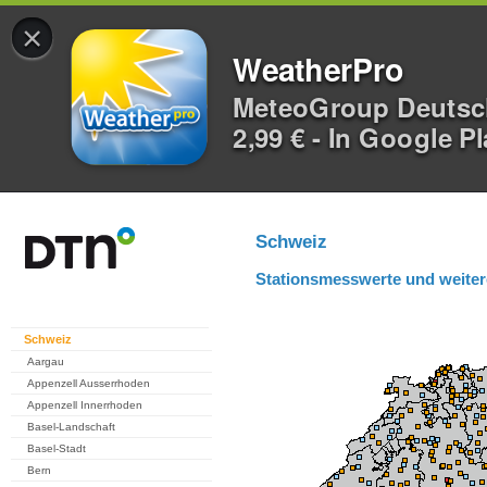
×
WeatherPro
MeteoGroup Deuts
2,99 € - In Google P
Schweiz
Stationsmesswerte und weiter
Schweiz
Aargau
Appenzell Ausserrhoden
Appenzell Innerrhoden
Basel-Landschaft
Basel-Stadt
Bern