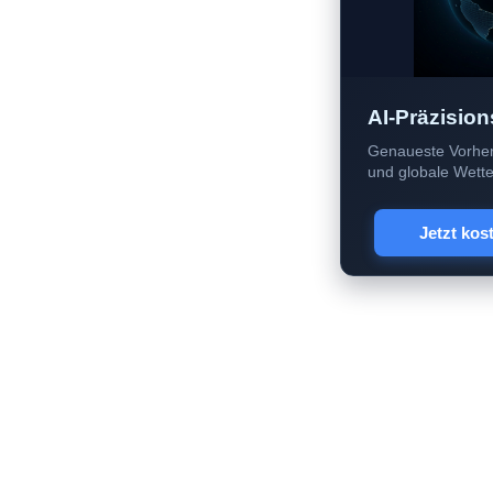
AI-Präzision
Genaueste Vorher
und globale Wetter
Jetzt kos