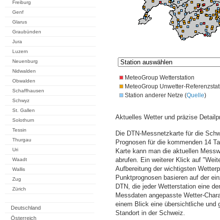
Freiburg
Genf
Glarus
Graubünden
Jura
Luzern
Neuenburg
Nidwalden
MeteoGroup Wetterstation
Obwalden
MeteoGroup Unwetter-Referenzstat
Schaffhausen
Station anderer Netze (
Quelle
)
Schwyz
St. Gallen
Aktuelles Wetter und präzise Detailp
Solothurn
Tessin
Die DTN-Messnetzkarte für die Schwe
Thurgau
Prognosen für die kommenden 14 Tag
Uri
Karte kann man die aktuellen Messw
abrufen. Ein weiterer Klick auf "Wei
Waadt
Aufbereitung der wichtigsten Wette
Wallis
Punktprognosen basieren auf der einz
Zug
DTN, die jeder Wetterstation eine d
Zürich
Messdaten angepasste Wetter-Charakt
einem Blick eine übersichtliche und
Deutschland
Standort in der Schweiz.
Österreich