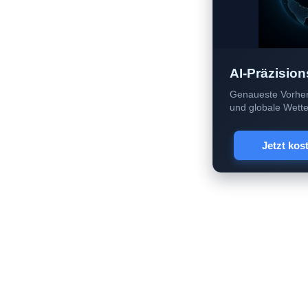
AI-Präzision
Genaueste Vorher
und globale Wetter
Jetzt kos