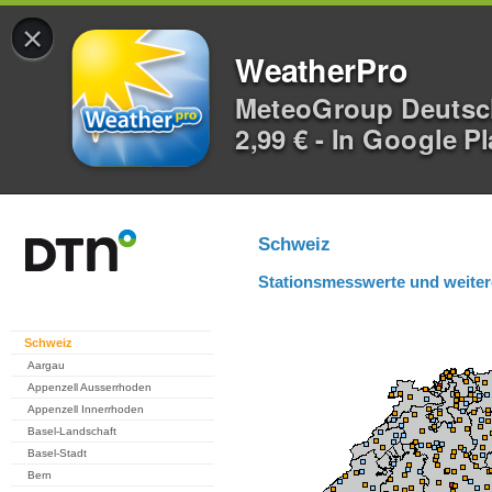
×
WeatherPro
MeteoGroup Deuts
2,99 € - In Google P
Schweiz
Stationsmesswerte und weiter
Schweiz
Aargau
Appenzell Ausserrhoden
Appenzell Innerrhoden
Basel-Landschaft
Basel-Stadt
Bern