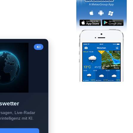
KI
swetter
sagen, Live-Radar
intelligenz mit KI.