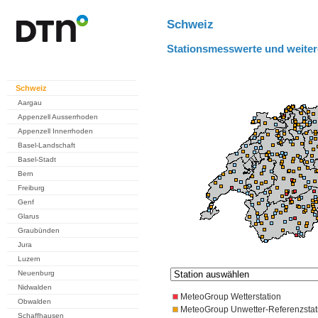
Schweiz
Stationsmesswerte und weiter
Schweiz
Aargau
Appenzell Ausserrhoden
Appenzell Innerrhoden
Basel-Landschaft
Basel-Stadt
Bern
Freiburg
Genf
Glarus
Graubünden
Jura
Luzern
Neuenburg
Nidwalden
MeteoGroup Wetterstation
Obwalden
MeteoGroup Unwetter-Referenzstat
Schaffhausen