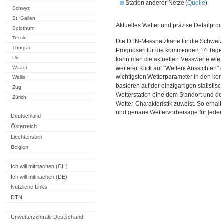
Station anderer Netze (
Quelle
)
Schwyz
St. Gallen
Aktuelles Wetter und präzise Detailpro
Solothurn
Tessin
Die DTN-Messnetzkarte für die Schweiz
Thurgau
Prognosen für die kommenden 14 Tage. 
Uri
kann man die aktuellen Messwerte wie
Waadt
weiterer Klick auf "Weitere Aussichten"
wichtigsten Wetterparameter in den 
Wallis
basieren auf der einzigartigen statisti
Zug
Wetterstation eine dem Standort und 
Zürich
Wetter-Charakteristik zuweist. So erhal
und genaue Wettervorhersage für jeden
Deutschland
Österreich
Liechtenstein
Belgien
Ich will mitmachen (CH)
Ich will mitmachen (DE)
Nützliche Links
DTN
Unwetterzentrale Deutschland