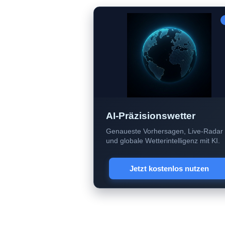
AI-Präzisionswetter
Genaueste Vorhersagen, Live-Radar
und globale Wetterintelligenz mit KI.
Jetzt kostenlos nutzen