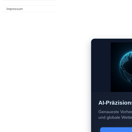
Impressum
AI-Präzision
Genaueste Vorher
und globale Wetter