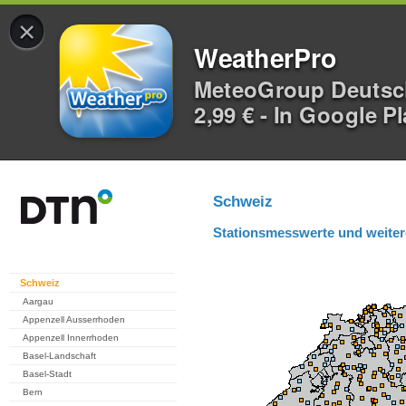
×
WeatherPro
MeteoGroup Deuts
2,99 € - In Google P
Schweiz
Stationsmesswerte und weiter
Schweiz
Aargau
Appenzell Ausserrhoden
Appenzell Innerrhoden
Basel-Landschaft
Basel-Stadt
Bern