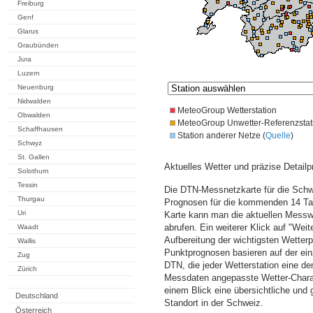
Freiburg
Genf
Glarus
Graubünden
Jura
Luzern
Neuenburg
Nidwalden
MeteoGroup Wetterstation
Obwalden
MeteoGroup Unwetter-Referenzstat
Schaffhausen
Station anderer Netze (
Quelle
)
Schwyz
St. Gallen
Aktuelles Wetter und präzise Detailp
Solothurn
Tessin
Die DTN-Messnetzkarte für die Schwe
Thurgau
Prognosen für die kommenden 14 Tag
Uri
Karte kann man die aktuellen Messw
abrufen. Ein weiterer Klick auf "Wei
Waadt
Aufbereitung der wichtigsten Wette
Wallis
Punktprognosen basieren auf der einz
Zug
DTN, die jeder Wetterstation eine d
Zürich
Messdaten angepasste Wetter-Charakt
einem Blick eine übersichtliche und
Deutschland
Standort in der Schweiz.
Österreich