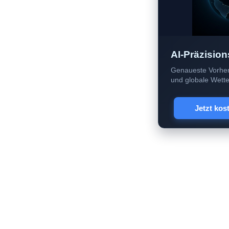
AI-Präzision
Genaueste Vorher
und globale Wetter
Jetzt kos