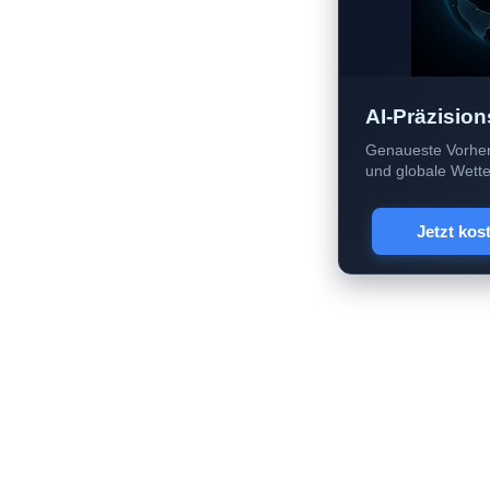
AI-Präzision
Genaueste Vorher
und globale Wetter
Jetzt kos