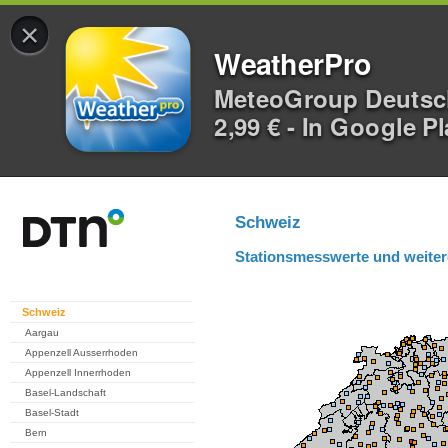
×
WeatherPro
MeteoGroup Deuts
2,99 € - In Google P
Schweiz
Stationsmesswerte und weiter
Schweiz
Aargau
Appenzell Ausserrhoden
Appenzell Innerrhoden
Basel-Landschaft
Basel-Stadt
Bern