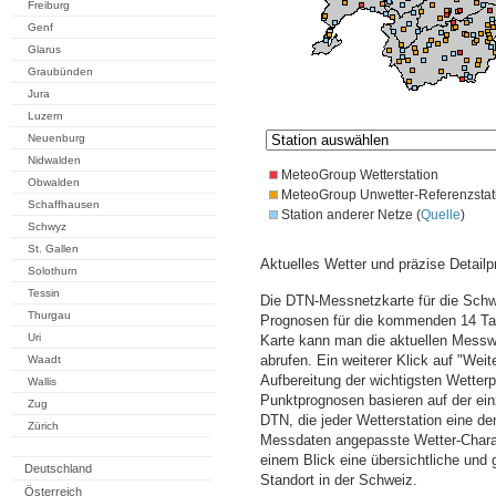
Freiburg
Genf
Glarus
Graubünden
Jura
Luzern
Neuenburg
Nidwalden
MeteoGroup Wetterstation
Obwalden
MeteoGroup Unwetter-Referenzstat
Schaffhausen
Station anderer Netze (
Quelle
)
Schwyz
St. Gallen
Aktuelles Wetter und präzise Detailp
Solothurn
Tessin
Die DTN-Messnetzkarte für die Schwe
Thurgau
Prognosen für die kommenden 14 Tag
Uri
Karte kann man die aktuellen Messw
abrufen. Ein weiterer Klick auf "Wei
Waadt
Aufbereitung der wichtigsten Wette
Wallis
Punktprognosen basieren auf der einz
Zug
DTN, die jeder Wetterstation eine d
Zürich
Messdaten angepasste Wetter-Charakt
einem Blick eine übersichtliche und
Deutschland
Standort in der Schweiz.
Österreich