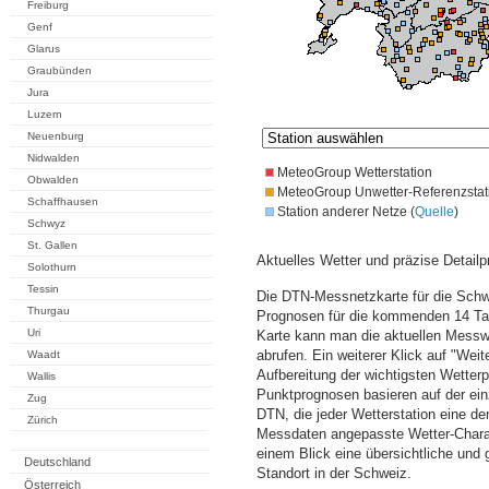
Freiburg
Genf
Glarus
Graubünden
Jura
Luzern
Neuenburg
Nidwalden
MeteoGroup Wetterstation
Obwalden
MeteoGroup Unwetter-Referenzstat
Schaffhausen
Station anderer Netze (
Quelle
)
Schwyz
St. Gallen
Aktuelles Wetter und präzise Detailp
Solothurn
Tessin
Die DTN-Messnetzkarte für die Schwe
Thurgau
Prognosen für die kommenden 14 Tag
Uri
Karte kann man die aktuellen Messw
abrufen. Ein weiterer Klick auf "Wei
Waadt
Aufbereitung der wichtigsten Wette
Wallis
Punktprognosen basieren auf der einz
Zug
DTN, die jeder Wetterstation eine d
Zürich
Messdaten angepasste Wetter-Charakt
einem Blick eine übersichtliche und
Deutschland
Standort in der Schweiz.
Österreich