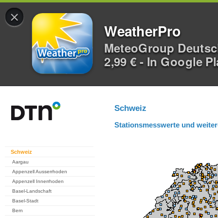
×
WeatherPro
MeteoGroup Deuts
2,99 € - In Google P
Schweiz
Stationsmesswerte und weiter
Schweiz
Aargau
Appenzell Ausserrhoden
Appenzell Innerrhoden
Basel-Landschaft
Basel-Stadt
Bern