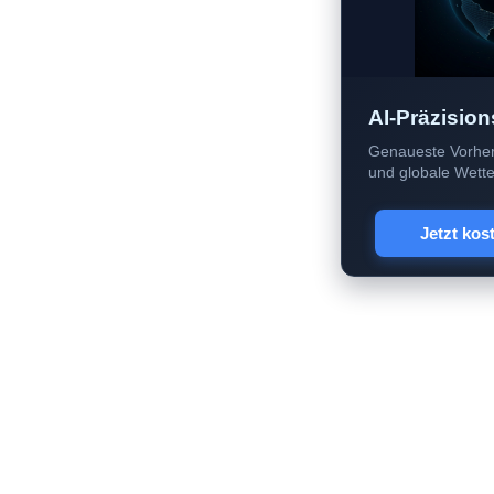
AI-Präzision
Genaueste Vorher
und globale Wetter
Jetzt kos