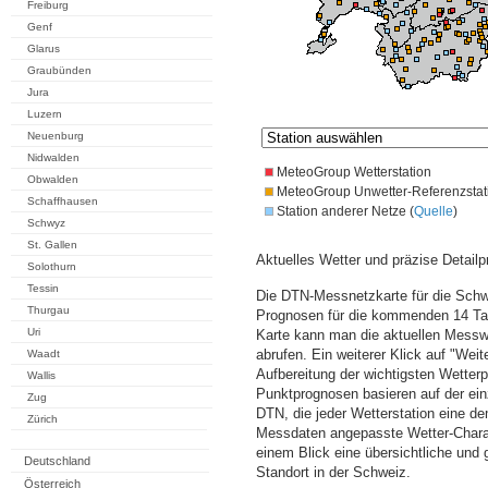
Freiburg
Genf
Glarus
Graubünden
Jura
Luzern
Neuenburg
Nidwalden
MeteoGroup Wetterstation
Obwalden
MeteoGroup Unwetter-Referenzstat
Schaffhausen
Station anderer Netze (
Quelle
)
Schwyz
St. Gallen
Aktuelles Wetter und präzise Detailp
Solothurn
Tessin
Die DTN-Messnetzkarte für die Schwe
Thurgau
Prognosen für die kommenden 14 Tag
Uri
Karte kann man die aktuellen Messw
abrufen. Ein weiterer Klick auf "Wei
Waadt
Aufbereitung der wichtigsten Wette
Wallis
Punktprognosen basieren auf der einz
Zug
DTN, die jeder Wetterstation eine d
Zürich
Messdaten angepasste Wetter-Charakt
einem Blick eine übersichtliche und
Deutschland
Standort in der Schweiz.
Österreich