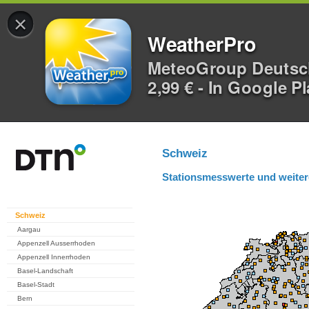
×
WeatherPro
MeteoGroup Deuts
2,99 € - In Google P
Schweiz
Stationsmesswerte und weiter
Schweiz
Aargau
Appenzell Ausserrhoden
Appenzell Innerrhoden
Basel-Landschaft
Basel-Stadt
Bern