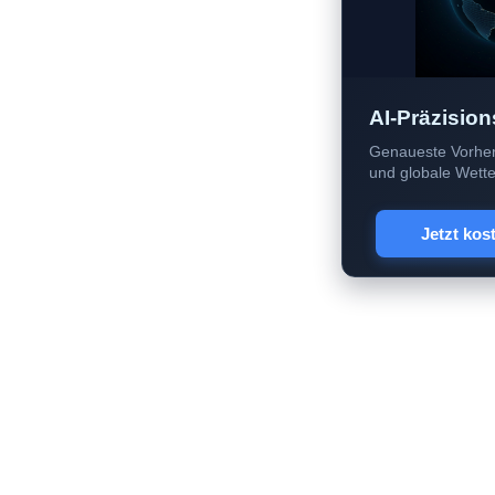
AI-Präzision
Genaueste Vorher
und globale Wetter
Jetzt kos