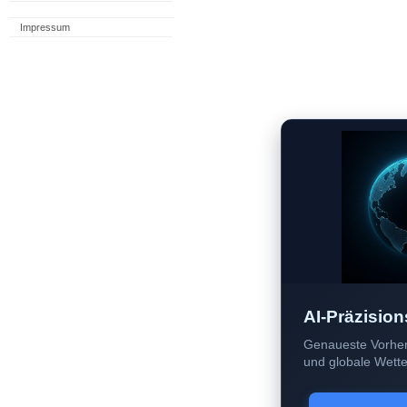
Impressum
AI-Präzision
Genaueste Vorher
und globale Wetter