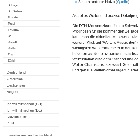
Station anderer Netze (
Quelle
)
Schwyz
St. Gallen
Aktuelles Wetter und präzise Detailpro
Solothurn
Tessin
Die DTN-Messnetzkarte für die Schweiz
Thurgau
Prognosen für die kommenden 14 Tage. 
Uri
kann man die aktuellen Messwerte wie
Waadt
weiterer Klick auf "Weitere Aussichten"
wichtigsten Wetterparameter in den 
Wallis
basieren auf der einzigartigen statisti
Zug
Wetterstation eine dem Standort und 
Zürich
Wetter-Charakteristik zuweist. So erhal
und genaue Wettervorhersage für jeden
Deutschland
Österreich
Liechtenstein
Belgien
Ich will mitmachen (CH)
Ich will mitmachen (DE)
Nützliche Links
DTN
Unwetterzentrale Deutschland