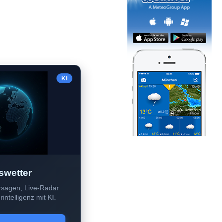
KI
swetter
sagen, Live-Radar
intelligenz mit KI.