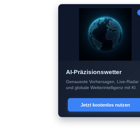
AI-Präzisionswetter
Genaueste Vorhersagen, Live-Radar
und globale Wetterintelligenz mit KI.
Jetzt kostenlos nutzen