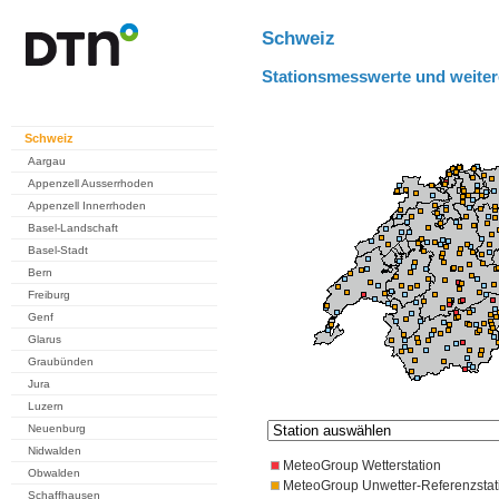
Schweiz
Stationsmesswerte und weiter
Schweiz
Aargau
Appenzell Ausserrhoden
Appenzell Innerrhoden
Basel-Landschaft
Basel-Stadt
Bern
Freiburg
Genf
Glarus
Graubünden
Jura
Luzern
Neuenburg
Nidwalden
MeteoGroup Wetterstation
Obwalden
MeteoGroup Unwetter-Referenzstat
Schaffhausen