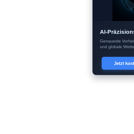
AI-Präzision
Genaueste Vorher
und globale Wetter
Jetzt kos