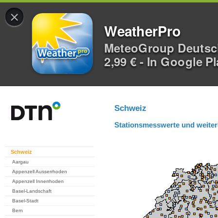
×
WeatherPro
MeteoGroup Deuts
2,99 € - In Google P
Schweiz
Stationsmesswerte und weiter
Schweiz
Aargau
Appenzell Ausserrhoden
Appenzell Innerrhoden
Basel-Landschaft
Basel-Stadt
Bern