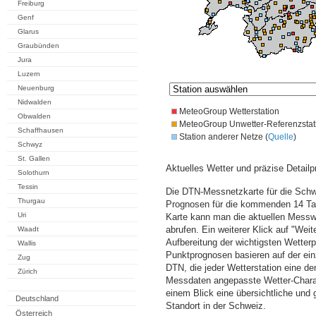
Freiburg
Genf
Glarus
Graubünden
Jura
Luzern
Neuenburg
Nidwalden
MeteoGroup Wetterstation
Obwalden
MeteoGroup Unwetter-Referenzstat
Schaffhausen
Station anderer Netze (
Quelle
)
Schwyz
St. Gallen
Aktuelles Wetter und präzise Detailp
Solothurn
Tessin
Die DTN-Messnetzkarte für die Schwe
Thurgau
Prognosen für die kommenden 14 Tag
Uri
Karte kann man die aktuellen Messw
abrufen. Ein weiterer Klick auf "Wei
Waadt
Aufbereitung der wichtigsten Wette
Wallis
Punktprognosen basieren auf der einz
Zug
DTN, die jeder Wetterstation eine d
Zürich
Messdaten angepasste Wetter-Charakt
einem Blick eine übersichtliche und
Deutschland
Standort in der Schweiz.
Österreich