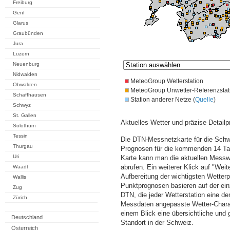
Freiburg
Genf
Glarus
Graubünden
Jura
Luzern
Neuenburg
Nidwalden
MeteoGroup Wetterstation
Obwalden
MeteoGroup Unwetter-Referenzstat
Schaffhausen
Station anderer Netze (
Quelle
)
Schwyz
St. Gallen
Aktuelles Wetter und präzise Detailp
Solothurn
Tessin
Die DTN-Messnetzkarte für die Schwe
Thurgau
Prognosen für die kommenden 14 Tag
Uri
Karte kann man die aktuellen Messw
abrufen. Ein weiterer Klick auf "Wei
Waadt
Aufbereitung der wichtigsten Wette
Wallis
Punktprognosen basieren auf der einz
Zug
DTN, die jeder Wetterstation eine d
Zürich
Messdaten angepasste Wetter-Charakt
einem Blick eine übersichtliche und
Deutschland
Standort in der Schweiz.
Österreich