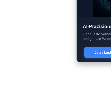
AI-Präzision
Genaueste Vorher
und globale Wetter
Jetzt kos