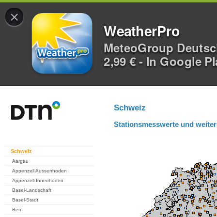
×
WeatherPro
MeteoGroup Deuts
2,99 € - In Google P
Schweiz
Stationsmesswerte und weiter
Schweiz
Aargau
Appenzell Ausserrhoden
Appenzell Innerrhoden
Basel-Landschaft
Basel-Stadt
Bern