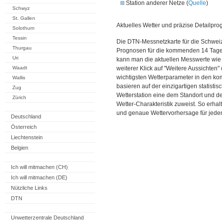
Station anderer Netze (
Quelle
)
Schwyz
St. Gallen
Aktuelles Wetter und präzise Detailpro
Solothurn
Tessin
Die DTN-Messnetzkarte für die Schweiz
Thurgau
Prognosen für die kommenden 14 Tage. 
Uri
kann man die aktuellen Messwerte wie
Waadt
weiterer Klick auf "Weitere Aussichten"
wichtigsten Wetterparameter in den 
Wallis
basieren auf der einzigartigen statisti
Zug
Wetterstation eine dem Standort und 
Zürich
Wetter-Charakteristik zuweist. So erhal
und genaue Wettervorhersage für jeden
Deutschland
Österreich
Liechtenstein
Belgien
Ich will mitmachen (CH)
Ich will mitmachen (DE)
Nützliche Links
DTN
Unwetterzentrale Deutschland