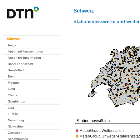
Schweiz
Stationsmesswerte und weiter
Schweiz
Aargau
Appenzell Ausserrhoden
Appenzell Innerrhoden
Basel-Landschaft
Basel-Stadt
Bern
Freiburg
Genf
Glarus
Graubünden
Jura
Luzern
Neuenburg
Nidwalden
MeteoGroup Wetterstation
Obwalden
MeteoGroup Unwetter-Referenzstat
Schaffhausen