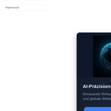
Impressum
AI-Präzision
Genaueste Vorher
und globale Wetter