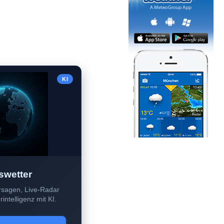
KI
swetter
sagen, Live-Radar
intelligenz mit KI.