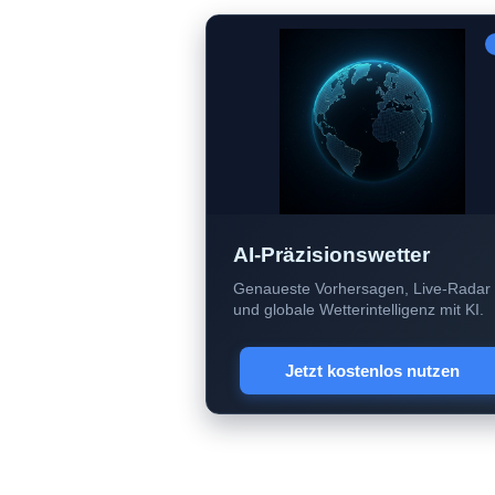
AI-Präzisionswetter
Genaueste Vorhersagen, Live-Radar
und globale Wetterintelligenz mit KI.
Jetzt kostenlos nutzen