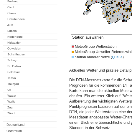
Freiburg
Genf
Glarus
Graubünden
Jura
Luzern
Neuenburg
Nidwalden
MeteoGroup Wetterstation
Obwalden
MeteoGroup Unwetter-Referenzstat
Schaffhausen
Station anderer Netze (
Quelle
)
Schwyz
St. Gallen
Aktuelles Wetter und präzise Detailp
Solothurn
Tessin
Die DTN-Messnetzkarte für die Schwe
Thurgau
Prognosen für die kommenden 14 Tag
Uri
Karte kann man die aktuellen Messw
abrufen. Ein weiterer Klick auf "Wei
Waadt
Aufbereitung der wichtigsten Wette
Wallis
Punktprognosen basieren auf der einz
Zug
DTN, die jeder Wetterstation eine d
Zürich
Messdaten angepasste Wetter-Charakt
einem Blick eine übersichtliche und
Deutschland
Standort in der Schweiz.
Österreich