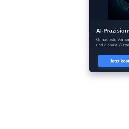
AI-Präzision
Genaueste Vorher
und globale Wetter
Jetzt kos