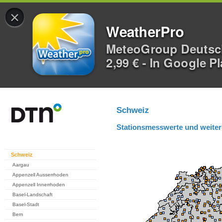
×
WeatherPro
MeteoGroup Deuts
2,99 € - In Google P
Schweiz
Stationsmesswerte und weiter
Schweiz
Aargau
Appenzell Ausserrhoden
Appenzell Innerrhoden
Basel-Landschaft
Basel-Stadt
Bern