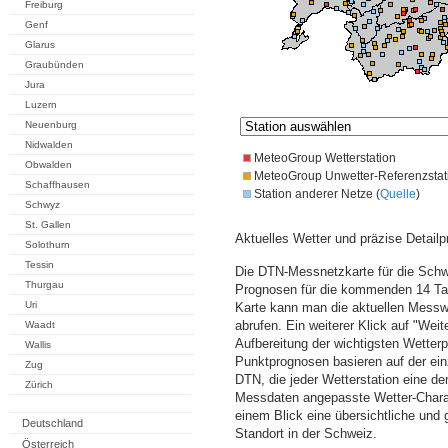
Freiburg
Genf
Glarus
Graubünden
Jura
Luzern
Neuenburg
Nidwalden
MeteoGroup Wetterstation
Obwalden
MeteoGroup Unwetter-Referenzstat
Schaffhausen
Station anderer Netze (
Quelle
)
Schwyz
St. Gallen
Aktuelles Wetter und präzise Detailp
Solothurn
Tessin
Die DTN-Messnetzkarte für die Schwe
Thurgau
Prognosen für die kommenden 14 Tag
Uri
Karte kann man die aktuellen Messw
abrufen. Ein weiterer Klick auf "Wei
Waadt
Aufbereitung der wichtigsten Wette
Wallis
Punktprognosen basieren auf der einz
Zug
DTN, die jeder Wetterstation eine d
Zürich
Messdaten angepasste Wetter-Charakt
einem Blick eine übersichtliche und
Deutschland
Standort in der Schweiz.
Österreich