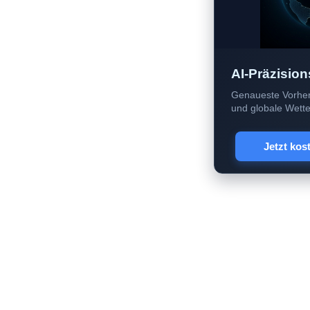
AI-Präzision
Genaueste Vorher
und globale Wetter
Jetzt kos