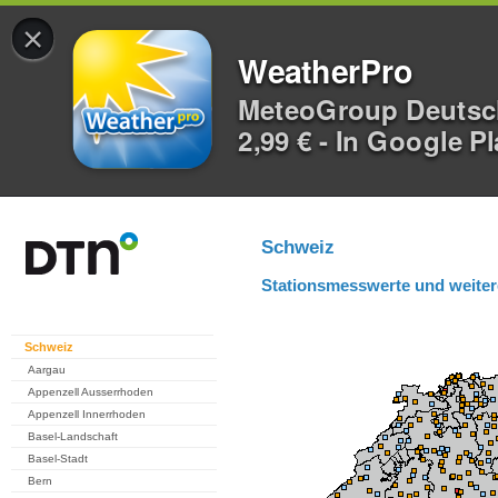
×
WeatherPro
MeteoGroup Deuts
2,99 € - In Google P
Schweiz
Stationsmesswerte und weiter
Schweiz
Aargau
Appenzell Ausserrhoden
Appenzell Innerrhoden
Basel-Landschaft
Basel-Stadt
Bern