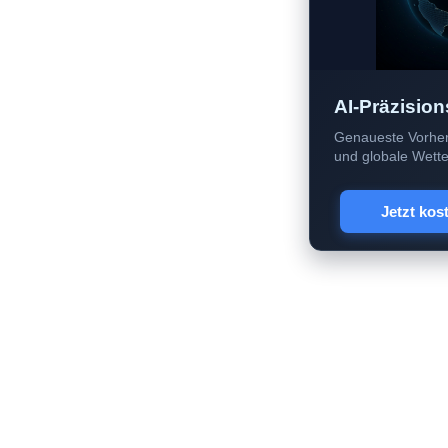
AI-Präzision
Genaueste Vorher
und globale Wetter
Jetzt kos