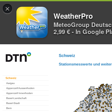
×
WeatherPro
MeteoGroup Deuts
2,99 € - In Google P
Schweiz
Stationsmesswerte und weiter
Schweiz
Aargau
Appenzell Ausserrhoden
Appenzell Innerrhoden
Basel-Landschaft
Basel-Stadt
Bern