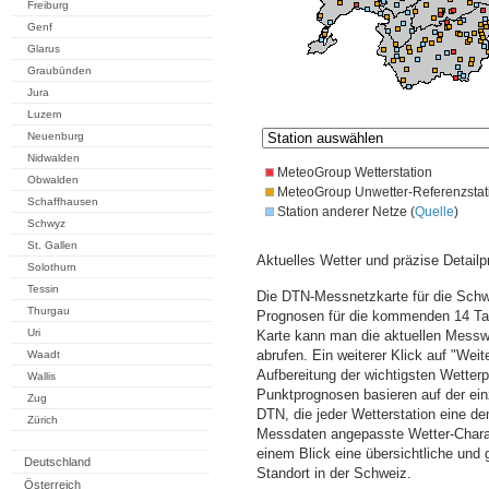
Freiburg
Genf
Glarus
Graubünden
Jura
Luzern
Neuenburg
Nidwalden
MeteoGroup Wetterstation
Obwalden
MeteoGroup Unwetter-Referenzstat
Schaffhausen
Station anderer Netze (
Quelle
)
Schwyz
St. Gallen
Aktuelles Wetter und präzise Detailp
Solothurn
Tessin
Die DTN-Messnetzkarte für die Schwe
Thurgau
Prognosen für die kommenden 14 Tag
Uri
Karte kann man die aktuellen Messw
abrufen. Ein weiterer Klick auf "Wei
Waadt
Aufbereitung der wichtigsten Wette
Wallis
Punktprognosen basieren auf der einz
Zug
DTN, die jeder Wetterstation eine d
Zürich
Messdaten angepasste Wetter-Charakt
einem Blick eine übersichtliche und
Deutschland
Standort in der Schweiz.
Österreich