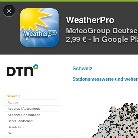
×
WeatherPro
MeteoGroup Deuts
2,99 € - In Google P
Schweiz
Stationsmesswerte und weiter
Schweiz
Aargau
Appenzell Ausserrhoden
Appenzell Innerrhoden
Basel-Landschaft
Basel-Stadt
Bern