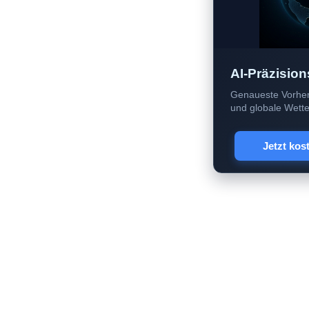
AI-Präzision
Genaueste Vorher
und globale Wetter
Jetzt kos