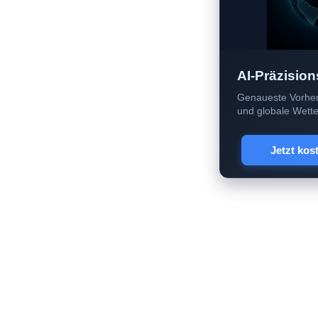
AI-Präzision
Genaueste Vorher
und globale Wetter
Jetzt kos