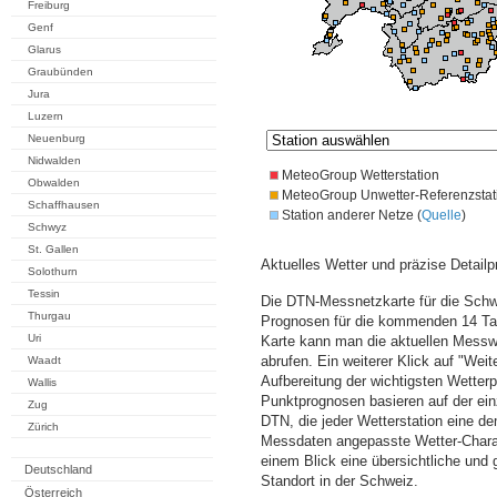
Freiburg
Genf
Glarus
Graubünden
Jura
Luzern
Neuenburg
Nidwalden
MeteoGroup Wetterstation
Obwalden
MeteoGroup Unwetter-Referenzstat
Schaffhausen
Station anderer Netze (
Quelle
)
Schwyz
St. Gallen
Aktuelles Wetter und präzise Detailp
Solothurn
Tessin
Die DTN-Messnetzkarte für die Schwe
Thurgau
Prognosen für die kommenden 14 Tag
Uri
Karte kann man die aktuellen Messw
abrufen. Ein weiterer Klick auf "Wei
Waadt
Aufbereitung der wichtigsten Wette
Wallis
Punktprognosen basieren auf der einz
Zug
DTN, die jeder Wetterstation eine d
Zürich
Messdaten angepasste Wetter-Charakt
einem Blick eine übersichtliche und
Deutschland
Standort in der Schweiz.
Österreich