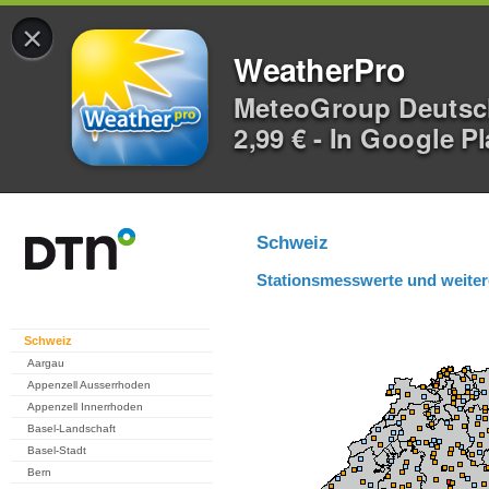
×
WeatherPro
MeteoGroup Deuts
2,99 € - In Google P
Schweiz
Stationsmesswerte und weiter
Schweiz
Aargau
Appenzell Ausserrhoden
Appenzell Innerrhoden
Basel-Landschaft
Basel-Stadt
Bern