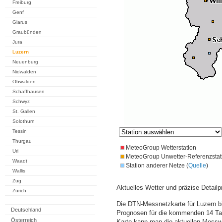
Freiburg
Genf
Glarus
Graubünden
Jura
Luzern
Neuenburg
Nidwalden
Obwalden
Schaffhausen
Schwyz
St. Gallen
Solothurn
Tessin
Thurgau
MeteoGroup Wetterstation
Uri
MeteoGroup Unwetter-Referenzstat
Waadt
Station anderer Netze (
Quelle
)
Wallis
Zug
Aktuelles Wetter und präzise Detailp
Zürich
Die DTN-Messnetzkarte für Luzern bi
Deutschland
Prognosen für die kommenden 14 Tag
Österreich
Karte kann man die aktuellen Messw