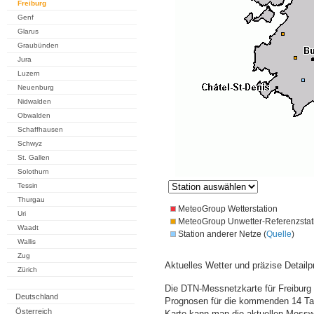
Freiburg
Genf
Glarus
Graubünden
Jura
Luzern
Neuenburg
Nidwalden
Obwalden
Schaffhausen
Schwyz
St. Gallen
Solothurn
Tessin
Thurgau
MeteoGroup Wetterstation
Uri
MeteoGroup Unwetter-Referenzstat
Waadt
Station anderer Netze (
Quelle
)
Wallis
Zug
Aktuelles Wetter und präzise Detailp
Zürich
Die DTN-Messnetzkarte für Freiburg 
Deutschland
Prognosen für die kommenden 14 Tag
Österreich
Karte kann man die aktuellen Messw