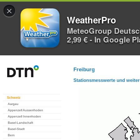
×
WeatherPro
MeteoGroup Deuts
2,99 € - In Google P
Freiburg
Stationsmesswerte und weiter
Schweiz
Aargau
Appenzell Ausserrhoden
Appenzell Innerrhoden
Basel-Landschaft
Basel-Stadt
Bern