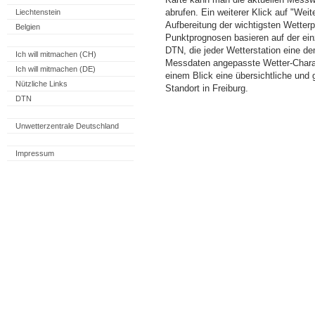
abrufen. Ein weiterer Klick auf "Wei
Liechtenstein
Aufbereitung der wichtigsten Wette
Belgien
Punktprognosen basieren auf der einz
DTN, die jeder Wetterstation eine d
Ich will mitmachen (CH)
Messdaten angepasste Wetter-Charakt
Ich will mitmachen (DE)
einem Blick eine übersichtliche und
Nützliche Links
Standort in Freiburg.
DTN
Unwetterzentrale Deutschland
Impressum