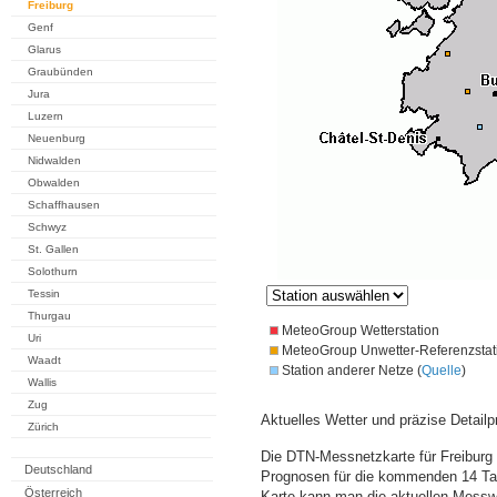
Freiburg
Genf
Glarus
Graubünden
Jura
Luzern
Neuenburg
Nidwalden
Obwalden
Schaffhausen
Schwyz
St. Gallen
Solothurn
Tessin
Thurgau
MeteoGroup Wetterstation
Uri
MeteoGroup Unwetter-Referenzstat
Waadt
Station anderer Netze (
Quelle
)
Wallis
Zug
Aktuelles Wetter und präzise Detailp
Zürich
Die DTN-Messnetzkarte für Freiburg 
Deutschland
Prognosen für die kommenden 14 Tag
Österreich
Karte kann man die aktuellen Messw