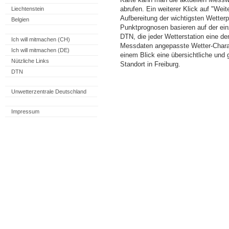
abrufen. Ein weiterer Klick auf "Wei
Liechtenstein
Aufbereitung der wichtigsten Wette
Belgien
Punktprognosen basieren auf der einz
DTN, die jeder Wetterstation eine d
Ich will mitmachen (CH)
Messdaten angepasste Wetter-Charakt
Ich will mitmachen (DE)
einem Blick eine übersichtliche und
Nützliche Links
Standort in Freiburg.
DTN
Unwetterzentrale Deutschland
Impressum