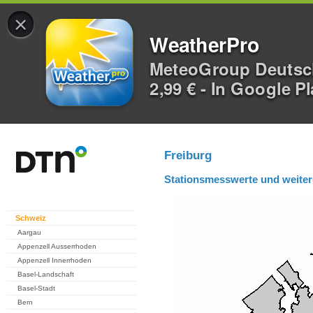
×
WeatherPro
MeteoGroup Deuts
2,99 € - In Google P
Freiburg
Stationsmesswerte und weiter
Schweiz
Aargau
Appenzell Ausserrhoden
Appenzell Innerrhoden
Basel-Landschaft
Basel-Stadt
Bern