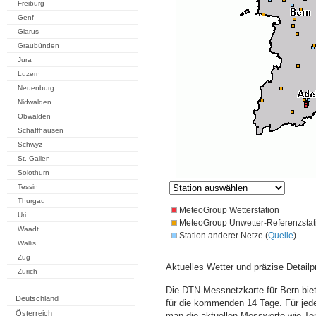
Freiburg
Genf
Glarus
Graubünden
Jura
Luzern
Neuenburg
Nidwalden
Obwalden
Schaffhausen
Schwyz
St. Gallen
Solothurn
Tessin
Thurgau
MeteoGroup Wetterstation
Uri
MeteoGroup Unwetter-Referenzstat
Waadt
Station anderer Netze (
Quelle
)
Wallis
Zug
Aktuelles Wetter und präzise Detailp
Zürich
Die DTN-Messnetzkarte für Bern bie
Deutschland
für die kommenden 14 Tage. Für jede
Österreich
man die aktuellen Messwerte wie Te