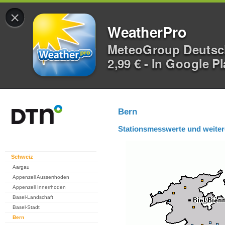
×
WeatherPro
MeteoGroup Deuts
2,99 € - In Google P
Bern
Stationsmesswerte und weiter
Schweiz
Aargau
Appenzell Ausserrhoden
Appenzell Innerrhoden
Basel-Landschaft
Basel-Stadt
Bern