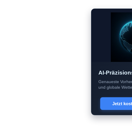
AI-Präzision
Genaueste Vorher
und globale Wetter
Jetzt kos