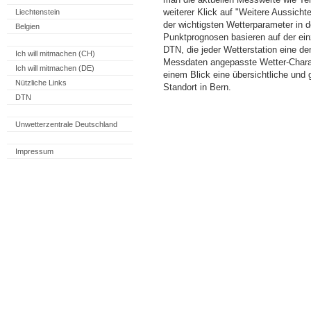
weiterer Klick auf "Weitere Aussicht
Liechtenstein
der wichtigsten Wetterparameter in
Belgien
Punktprognosen basieren auf der einz
DTN, die jeder Wetterstation eine d
Ich will mitmachen (CH)
Messdaten angepasste Wetter-Charakt
Ich will mitmachen (DE)
einem Blick eine übersichtliche und
Nützliche Links
Standort in Bern.
DTN
Unwetterzentrale Deutschland
Impressum