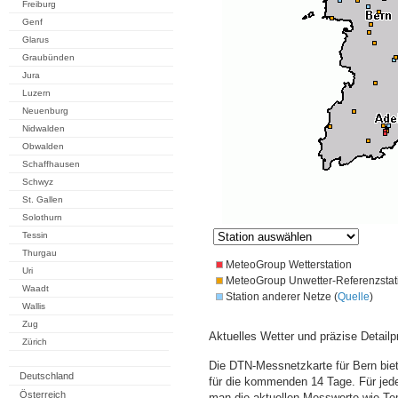
Freiburg
Genf
Glarus
Graubünden
Jura
Luzern
Neuenburg
Nidwalden
Obwalden
Schaffhausen
Schwyz
St. Gallen
Solothurn
Tessin
Thurgau
MeteoGroup Wetterstation
Uri
MeteoGroup Unwetter-Referenzstat
Waadt
Station anderer Netze (
Quelle
)
Wallis
Zug
Aktuelles Wetter und präzise Detailp
Zürich
Die DTN-Messnetzkarte für Bern bie
Deutschland
für die kommenden 14 Tage. Für jede
Österreich
man die aktuellen Messwerte wie Te