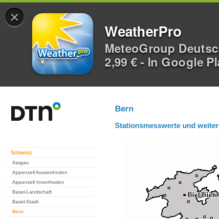
×
WeatherPro
MeteoGroup Deuts
2,99 € - In Google P
Bern
Stationsmesswerte und weiter
Schweiz
Aargau
Appenzell Ausserrhoden
Appenzell Innerrhoden
Basel-Landschaft
Basel-Stadt
Bern