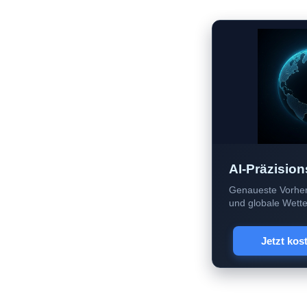
AI-Präzision
Genaueste Vorher
und globale Wetter
Jetzt kos