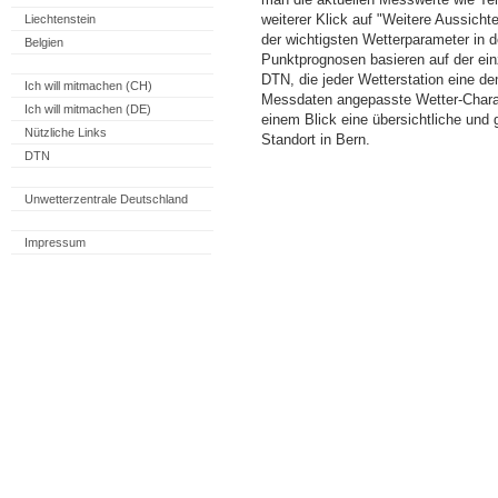
weiterer Klick auf "Weitere Aussicht
Liechtenstein
der wichtigsten Wetterparameter in
Belgien
Punktprognosen basieren auf der einz
DTN, die jeder Wetterstation eine d
Ich will mitmachen (CH)
Messdaten angepasste Wetter-Charakt
Ich will mitmachen (DE)
einem Blick eine übersichtliche und
Nützliche Links
Standort in Bern.
DTN
Unwetterzentrale Deutschland
Impressum