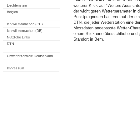
weiterer Klick auf "Weitere Aussicht
Liechtenstein
der wichtigsten Wetterparameter in
Belgien
Punktprognosen basieren auf der einz
DTN, die jeder Wetterstation eine d
Ich will mitmachen (CH)
Messdaten angepasste Wetter-Charakt
Ich will mitmachen (DE)
einem Blick eine übersichtliche und
Nützliche Links
Standort in Bern.
DTN
Unwetterzentrale Deutschland
Impressum