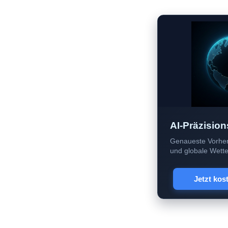
AI-Präzision
Genaueste Vorher
und globale Wetter
Jetzt kos