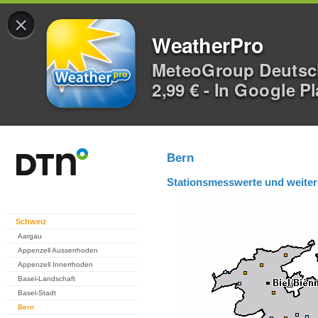
×
WeatherPro
MeteoGroup Deuts
2,99 € - In Google P
Bern
Stationsmesswerte und weiter
Schweiz
Aargau
Appenzell Ausserrhoden
Appenzell Innerrhoden
Basel-Landschaft
Basel-Stadt
Bern