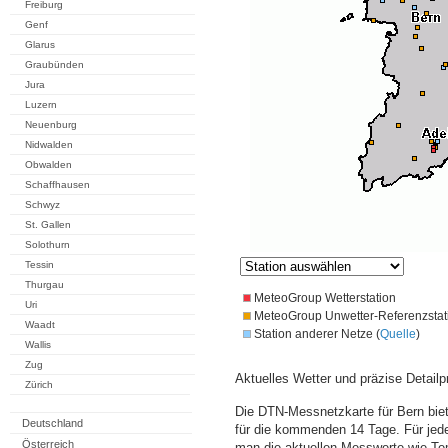
Freiburg
Genf
Glarus
Graubünden
Jura
Luzern
Neuenburg
Nidwalden
Obwalden
Schaffhausen
Schwyz
St. Gallen
Solothurn
Tessin
Thurgau
MeteoGroup Wetterstation
Uri
MeteoGroup Unwetter-Referenzstat
Waadt
Station anderer Netze (
Quelle
)
Wallis
Zug
Aktuelles Wetter und präzise Detailp
Zürich
Die DTN-Messnetzkarte für Bern bie
Deutschland
für die kommenden 14 Tage. Für jede
Österreich
man die aktuellen Messwerte wie Te